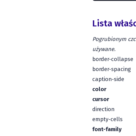
Lista właś
Pogrubionym czci
używane.
border-collapse
border-spacing
caption-side
color
cursor
direction
empty-cells
font-family