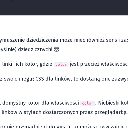
wymuszenie dziedziczenia może mieć również sens i z
yślnie) dziedzicznych! 🤯
inki i ich kolor, gdzie
jest przecież właściwośc
color
sz swoich reguł CSS dla linków, to dostaną one zazwy
ak domyślny kolor dla właściwości
. Niebieski ko
color
 linków w stylach dostarczonych przez przeglądarkę.
olor nie przypadnie ci do gustu, to możesz zwyczajnie