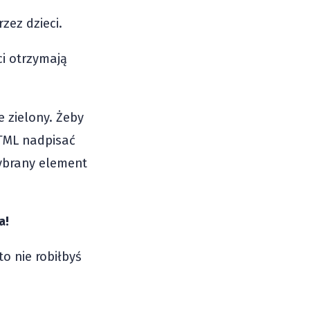
zez dzieci.
ci otrzymają
ie zielony. Żeby
TML nadpisać
ybrany element
a!
o nie robiłbyś