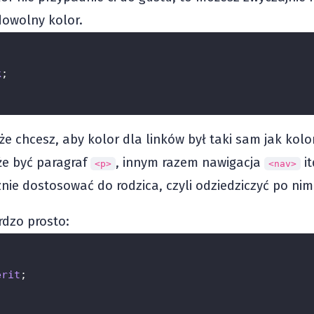
dowolny kolor.
k
;
e chcesz, aby kolor dla linków był taki sam jak kolor
że być paragraf
, innym razem nawigacja
it
<p>
<nav>
ie dostosować do rodzica, czyli odziedziczyć po nim
rdzo prosto:
erit
;