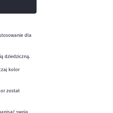
astosowanie dla
ią dziedziczną.
czaj kolor
lor został
 napisać swoją