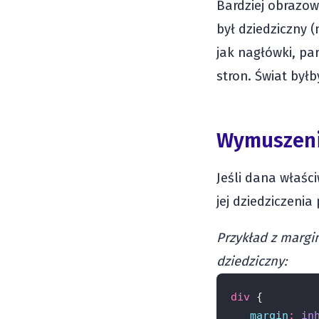
Bardziej obrazow
był dziedziczny (
jak nagłówki, par
stron. Świat był
Wymuszeni
Jeśli dana właśc
jej dziedziczeni
Przykład z marg
dziedziczny:
div
 {
margin
:
in