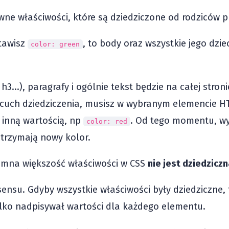
wne właściwości, które są dziedziczone od rodziców pr
stawisz
, to body oraz wszystkie jego dzie
color: green
h3...), paragrafy i ogólnie tekst będzie na całej stron
ńcuch dziedziczenia, musisz w wybranym elemencie H
 inną wartością, np
. Od tego momentu, w
color: red
otrzymają nowy kolor.
mna większość właściwości w CSS
nie jest dziedziczn
ensu. Gdyby wszystkie właściwości były dziedziczne, t
tylko nadpisywał wartości dla każdego elementu.