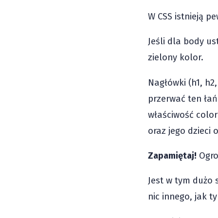
W CSS istnieją pe
Jeśli dla body u
zielony kolor.
Nagłówki (h1, h2, 
przerwać ten ła
właściwość color
oraz jego dzieci 
Zapamiętaj!
Ogro
Jest w tym dużo s
nic innego, jak 