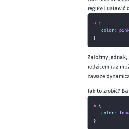
regułę i ustawić 
a
 {
color
:
pin
}
Załóżmy jednak, ż
rodzicem raz mo
zawsze dynamiczn
Jak to zrobić? Ba
a
 {
color
:
inh
}