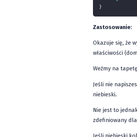
}
Zastosowanie
:
Okazuje się, że 
właściwości (dom
Weźmy na tapetę l
Jeśli nie napisze
niebieski.
Nie jest to jedn
zdefiniowany dla
Jeśli niebieski k