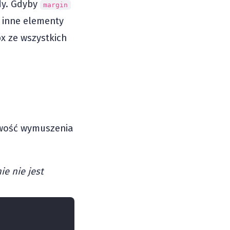
dy. Gdyby
margin
ie inne elementy
px ze wszystkich
liwość wymuszenia
ie nie jest